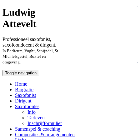
Ludwig
Attevelt
Professioneel saxofonist,
saxofoondocent & dirigent.
In Berlicum, Vught, Schijndel, St.
Michielsgestel, Boxtel en
omgeving.
Toggle navigation
Home
Biografie
Saxofonist
Dirigent
Saxofoonles
Info
Tarieven
Inschrijfformulier
Samenspel & coaching
Composities & arrangementen